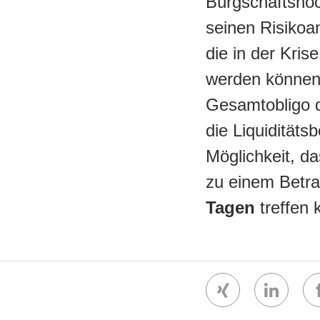
Bürgschaftshöc
seinen Risikoa
die in der Kris
werden können
Gesamtobligo 
die Liquiditäts
Möglichkeit, d
zu einem Betr
Tagen
treffen 