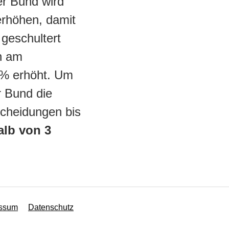
er Bund wird
erhöhen, damit
 geschultert
n am
 % erhöht. Um
r Bund die
scheidungen bis
alb von 3
essum
Datenschutz