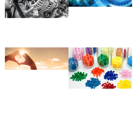
Elektronik
Maschinen-, Formen-
und Werkzeugbau
Gemeinnützige
Organisationen
Kunststoffverarbeitung
Fahrzeughandel
Druck und Verlag