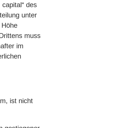
 capital“ des
teilung unter
r Höhe
Drittens muss
after im
erlichen
, ist nicht