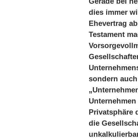
Gerade bei ne
dies immer w
Ehevertrag ab
Testament mac
Vorsorgevollm
Gesellschafte
Unternehmens 
sondern auch 
„Unternehmens
Unternehmen s
Privatsphäre 
die Gesellsch
unkalkulierbar