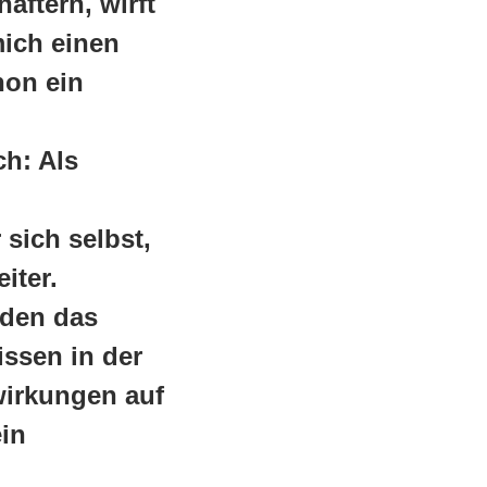
aftern, wirft
ich einen
hon ein
ch: Als
sich selbst,
iter.
rden das
issen in der
wirkungen auf
ein