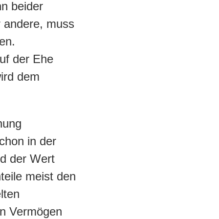
n beider
r andere, muss
en.
uf der Ehe
ird dem
nung
chon in der
d der Wert
teile meist den
lten
en Vermögen