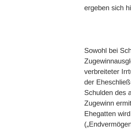
ergeben sich h
Sowohl bei Sch
Zugewinnausgle
verbreiteter I
der Eheschließ
Schulden des a
Zugewinn ermit
Ehegatten wir
(„Endvermögen