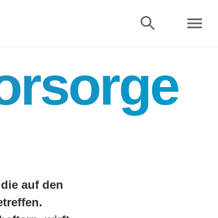
orsorge
 die auf den
treffen.