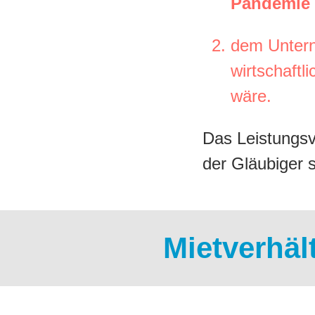
Pandemie 
dem Untern
wirtschaftl
wäre.
Das Leistungsv
der Gläubiger 
Mietverhä