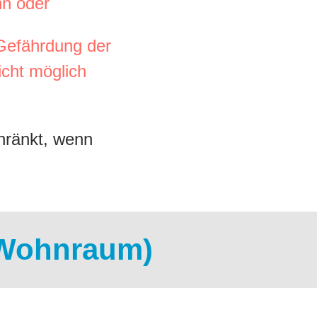
nn oder
Gefährdung der
icht möglich
hränkt, wenn
 Wohnraum)