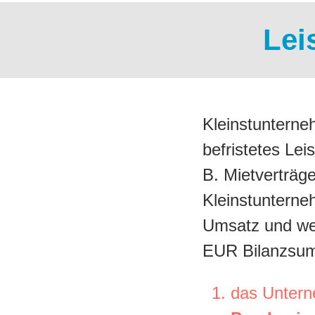
Lei
Kleinstunterneh
befristetes Le
B. Mietverträg
Kleinstunterne
Umsatz und wen
EUR Bilanzsum
das Untern