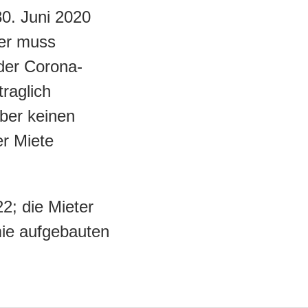
0. Juni 2020
ter muss
 der Corona-
raglich
aber keinen
er Miete
2; die Mieter
mie aufgebauten